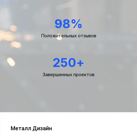
98
%
Положительных отзывов
250
+
Завершенных проектов
Металл Дизайн